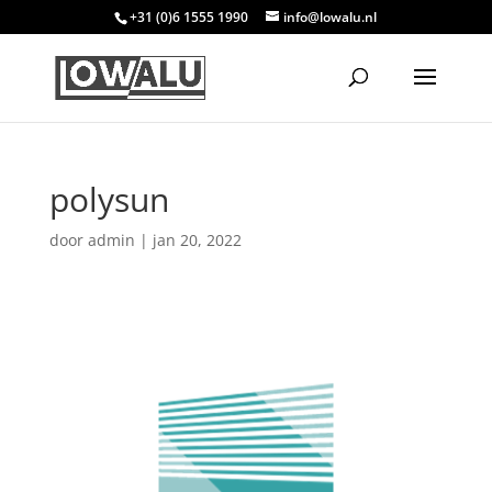
+31 (0)6 1555 1990
info@lowalu.nl
polysun
door
admin
|
jan 20, 2022