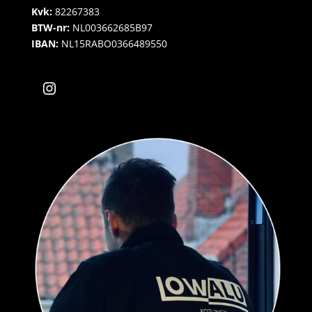
Kvk:
82267383
BTW-nr:
NL003662685B97
IBAN:
NL15RABO0366489550
Instagram