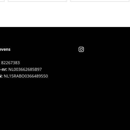
Instagram
evens
82267383
-nr:
NL003662685B97
N:
NL15RABO0366489550