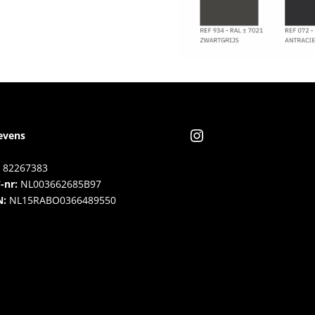
Instagram
evens
82267383
-nr:
NL003662685B97
N:
NL15RABO0366489550