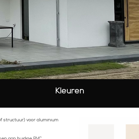
Kleuren
of structuur) voor aluminium
sen aan huidige PVC