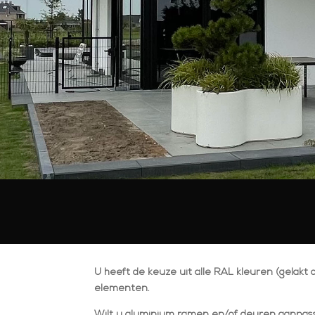
U heeft de keuze uit alle RAL kleuren (gelakt 
elementen.
Wilt u aluminium ramen en/of deuren aanpas