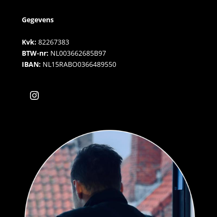
Gegevens
Kvk:
82267383
BTW-nr:
NL003662685B97
IBAN:
NL15RABO0366489550
Instagram