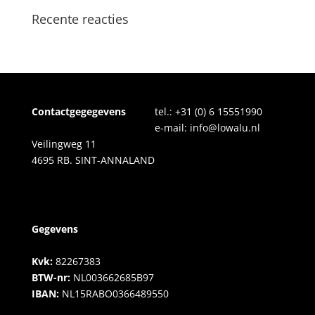
Recente reacties
Contactgegegevens
tel.:
+31 (0) 6 15551990
e-mail:
info@lowalu.nl
Veilingweg 11
4695 RB. SINT-ANNALAND
Gegevens
Kvk:
82267383
BTW-nr:
NL003662685B97
IBAN:
NL15RABO0366489550