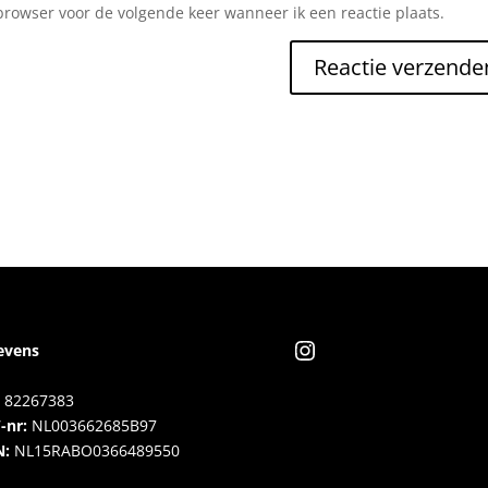
browser voor de volgende keer wanneer ik een reactie plaats.
Instagram
evens
82267383
-nr:
NL003662685B97
N:
NL15RABO0366489550