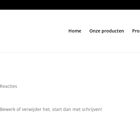
Home
Onze producten
Pro
 Reacties
 Bewerk of verwijder het, start dan met schrijven!