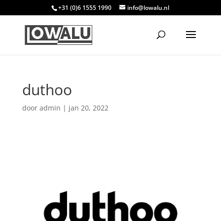
+31 (0)6 1555 1990
info@lowalu.nl
duthoo
door
admin
|
jan 20, 2022